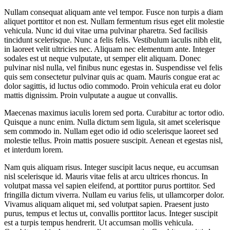
Nullam consequat aliquam ante vel tempor. Fusce non turpis a diam
aliquet porttitor et non est. Nullam fermentum risus eget elit molestie
vehicula. Nunc id dui vitae urna pulvinar pharetra. Sed facilisis
tincidunt scelerisque. Nunc a felis felis. Vestibulum iaculis nibh elit,
in laoreet velit ultricies nec. Aliquam nec elementum ante. Integer
sodales est ut neque vulputate, ut semper elit aliquam. Donec
pulvinar nisl nulla, vel finibus nunc egestas in. Suspendisse vel felis
quis sem consectetur pulvinar quis ac quam. Mauris congue erat ac
dolor sagittis, id luctus odio commodo. Proin vehicula erat eu dolor
mattis dignissim. Proin vulputate a augue ut convallis.
Maecenas maximus iaculis lorem sed porta. Curabitur ac tortor odio.
Quisque a nunc enim. Nulla dictum sem ligula, sit amet scelerisque
sem commodo in. Nullam eget odio id odio scelerisque laoreet sed
molestie tellus. Proin mattis posuere suscipit. Aenean et egestas nisl,
et interdum lorem.
Nam quis aliquam risus. Integer suscipit lacus neque, eu accumsan
nisl scelerisque id. Mauris vitae felis at arcu ultrices rhoncus. In
volutpat massa vel sapien eleifend, at porttitor purus porttitor. Sed
fringilla dictum viverra. Nullam eu varius felis, ut ullamcorper dolor.
Vivamus aliquam aliquet mi, sed volutpat sapien. Praesent justo
purus, tempus et lectus ut, convallis porttitor lacus. Integer suscipit
est a turpis tempus hendrerit. Ut accumsan mollis vehicula.