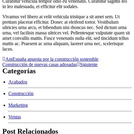
Curabitur vehicula tempor odio eu venenatis. Curabitur sagittis leo
in leo malesuada, et efficitur elit sodales.
Vivamus vel libero at velit vehicula tristique a sit amet sem. Ut
pretium placerat efficitur. Donec at eleifend tortor. Vestibulum
ultricies urna arcu, et bibendum nisi rhoncus nec. Sed dictum urna
urna, vel facilisis massa ultrices vel. Pellentesque vulputate quam sit
amet convallis mattis. Fusce venenatis nulla elit, sed tincidunt tellus
mattis ac. Praesent ac urna aliquam, laoreet urna nec, scelerisque
lacus.
Ant
España apuesta por la construcción sostenible
Construcción de nuevas casas adosadas
Siguiente
Categorías
Acabados
Construcción
Marketing
Ventas
Post Relacionados