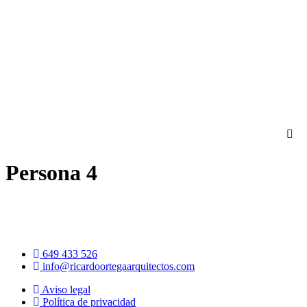
Ir
al
contenido
Persona 4
649 433 526
info@ricardoortegaarquitectos.com
Aviso legal
Política de privacidad