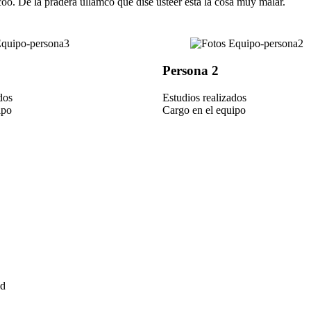
rcoo. De la pradera ullamco qué dise usteer está la cosa muy malar.
Persona 2
dos
Estudios realizados
ipo
Cargo en el equipo
ed