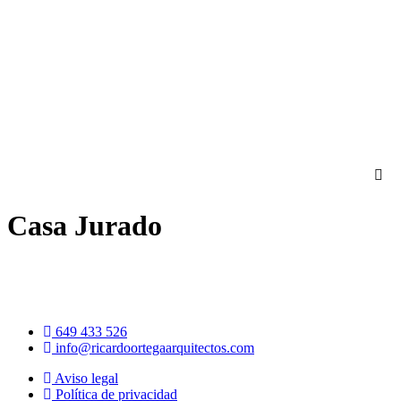
Ir
al
contenido
Casa Jurado
649 433 526
info@ricardoortegaarquitectos.com
Aviso legal
Política de privacidad