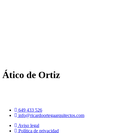
Ir
al
contenido
Ático de Ortiz
649 433 526
info@ricardoortegaarquitectos.com
Aviso legal
Política de privacidad